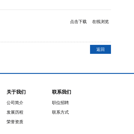
点击下载
在线浏览
返回
深圳市矽海半
关于我们
联系我们
导体有限公司
公司简介
职位招聘
发展历程
联系方式
地址：广东省深圳
市光明区凤凰街道
荣誉资质
塘尾社区南太云创
谷2栋5楼，518057