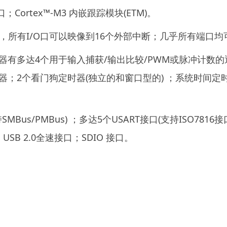
Cortex™-M3 内嵌跟踪模块(ETM)。
0个I/O口，所有I/O口可以映像到16个外部中断；几乎所有端口
定时器有多达4个用于输入捕获/输出比较/PWM或脉冲计数
2个看门狗定时器(独立的和窗口型的) ；系统时间定时器：
MBus/PMBus) ；多达5个USART接口(支持ISO7816
 ；USB 2.0全速接口；SDIO 接口。
。