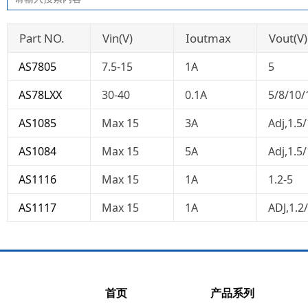
Part NO.
Vin(V)
Ioutmax
Vout(V)
AS7805
7.5-15
1A
5
AS78LXX
30-40
0.1A
5/8/10/
AS1085
Max 15
3A
Adj,1.5/
AS1084
Max 15
5A
Adj,1.5/
AS1116
Max 15
1A
1.2-5
AS1117
Max 15
1A
ADJ,1.2/
首页
产品系列